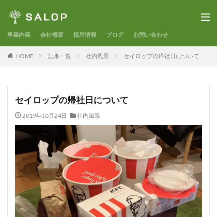
事業内容
会社概要
採用情報
ブログ
お問い合わせ
HOME
記事一覧
社内風景
セイロップの帰社日について
セイロップの帰社日について
2019年10月24日
社内風景